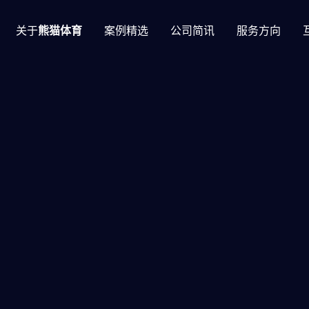
关于
熊猫体育
案例精选
公司简讯
服务方向