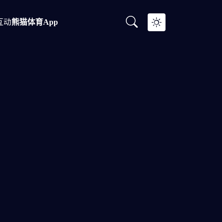
互动
熊猫体育app