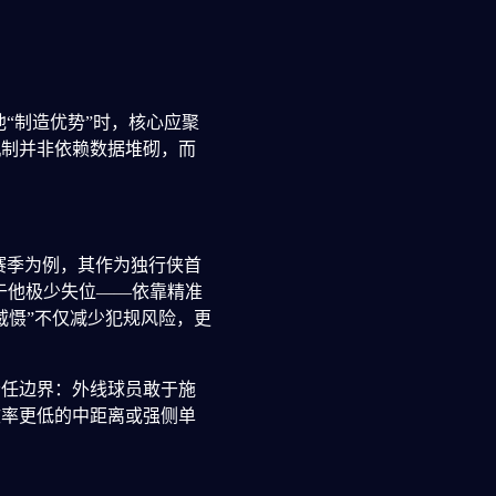
“制造优势”时，核心应聚
机制并非依赖数据堆砌，而
2赛季为例，其作为独行侠首
在于他极少失位——依靠精准
威慑”不仅减少犯规风险，更
责任边界：外线球员敢于施
效率更低的中距离或强侧单