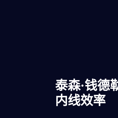
泰森·钱德
内线效率