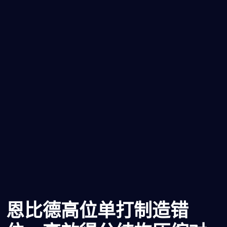
恩比德高位单打制造错